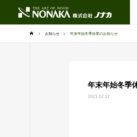
お知らせ
年末年始冬季休業のお知らせ
株式会社ノ
概要
製品・サービ
会社案内
年末年始冬季
ス
information
service
2021.12.17
東京・表参
ショールーム
Heritage Seri
木製玄関ドア