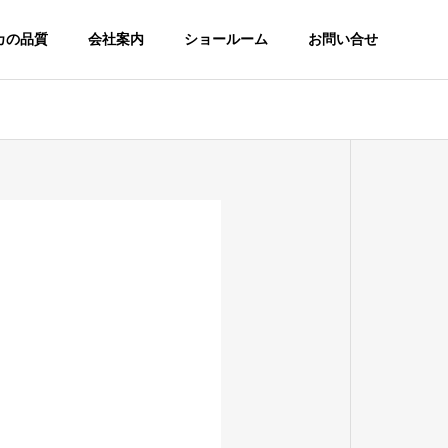
カの品質
会社案内
ショールーム
お問い合せ
主要取引先
主要取引先一覧
Precious Series
Fireproof door
木製室内ドア
木製防火ドア