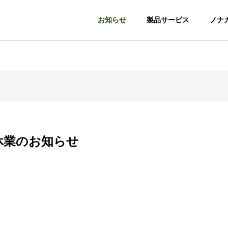
お知らせ
製品サービス
ノナ
ナカ
ノナカ
ショールームのご紹介
休業のお知らせ
道
神戸・異人館通
ショールーム
es
Precious Series
Heritage Series
木製玄関ドア
木製室内ドア