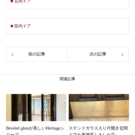
■ 玄関ドア
■ 室内ドア
前の記事
次の記事
関連記事
Beveled glassが美しいHeritageシ
ステンドガラス入り片開き玄関
リーズ
ドアを再塗装しました①