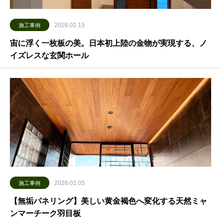
2026.02.15
施工事例
宙に浮く一枚板の美。日本初上陸の金物が実現する、ノ
イズレスな玄関ホール
2026.02.05
施工事例
【無垢パネリング】美しい黄金褐色へ変化する天然ミャ
ンマーチーク羽目板