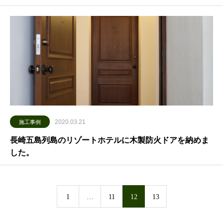
2020.03.21
施工事例
長崎五島列島のリゾートホテルに木製防火ドアを納めま
した。
1
…
11
12
13