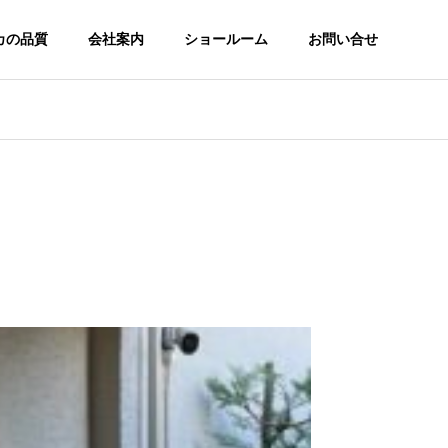
カの品質
会社案内
ショールーム
お問い合せ
主要取引先
主要取引先一覧
Precious Series
Fireproof door
木製室内ドア
木製防火ドア