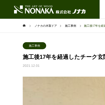
ノナカの木製ドア
施工事例
施工後17年を
株式会社ノ
施工事例
概要
施工後17年を経過したチーク
製品・サービ
会社案内
ス
2021.12.01
information
service
東京・表参
ショールーム
Heritage Seri
木製玄関ドア