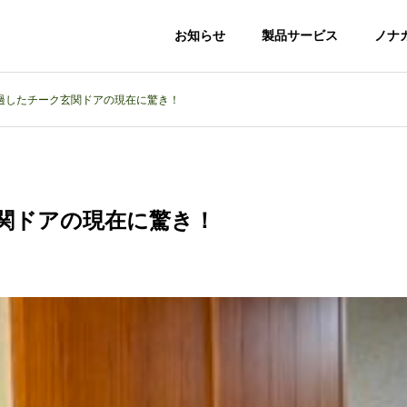
お知らせ
製品サービス
ノナ
経過したチーク玄関ドアの現在に驚き！
ナカ
ノナカ
ショールームのご紹介
玄関ドアの現在に驚き！
道
神戸・異人館通
ショールーム
es
Precious Series
Heritage Series
木製玄関ドア
木製室内ドア