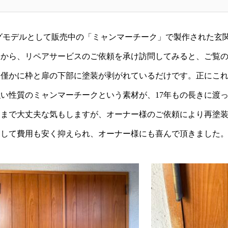
TEAK カタログモデルとして販売中の「ミャンマーチーク」で製作さ
様から、リペアサービスのご依頼を承け訪問してみると、ご覧
、僅かに枠と扉の下部に塗装が剥がれているだけです。正にこ
い性質のミャンマーチークという素材が、17年もの長きに渡
ままで大丈夫な気もしますが、オーナー様のご依頼により再塗
として費用も安く抑えられ、オーナー様にも喜んで頂きました