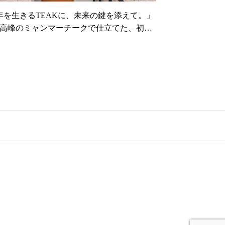
0年を生きるTEAKに、未来の鍵を添えて。」
高峰のミャンマーチークで仕立てた、初の
証」天然木防火ドア。