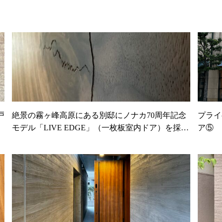
戸
絶景の霧ヶ峰高原にある別邸にノナカ70周年記念
プライ
モデル「LIVE EDGE」（一枚板室内ドア）を採用
ア⑤
頂きました。